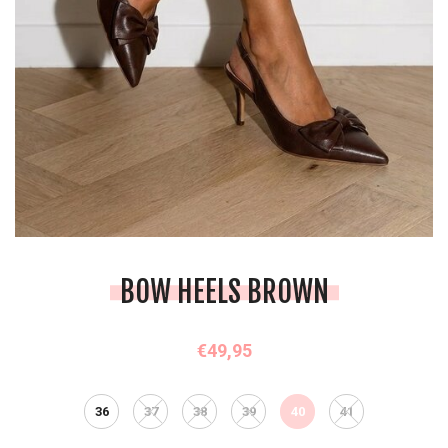
BOW HEELS BROWN
€49,95
36
37
38
39
40
41