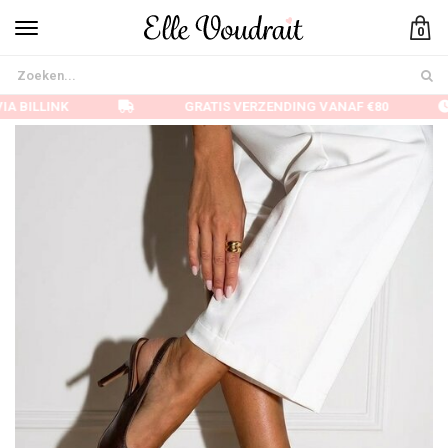
0
A BILLINK
GRATIS VERZENDING VANAF €80