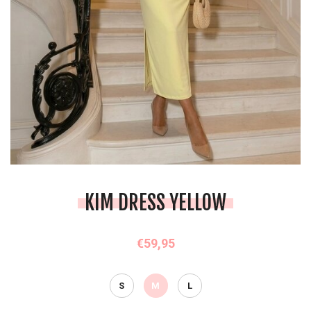
KIM DRESS YELLOW
€59,95
S
M
L