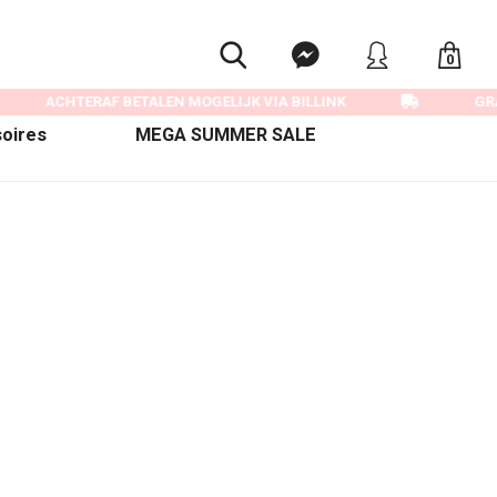
0
ACHTERAF BETALEN MOGELIJK VIA BILLINK
GRA
oires
MEGA SUMMER SALE