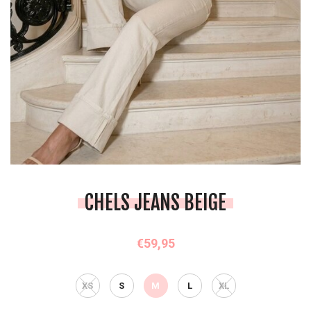
CHELS JEANS BEIGE
€59,95
XS
S
M
L
XL