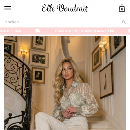
0
IA BILLINK
GRATIS VERZENDING VANAF €80