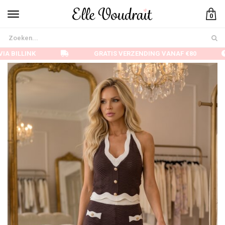
0
IA BILLINK
GRATIS VERZENDING VANAF €80