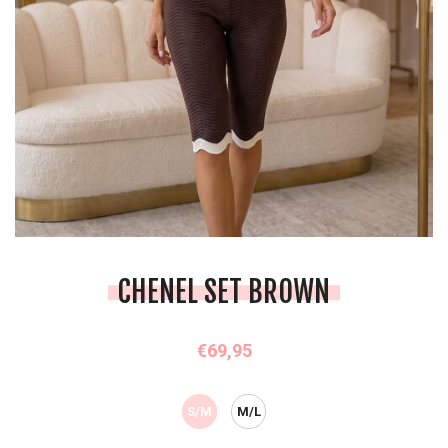
CHENEL SET BROWN
€69,95
S/M
M/L