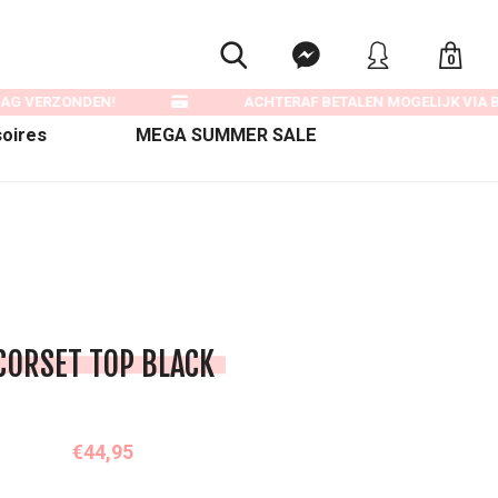
0
AG VERZONDEN!
ACHTERAF BETALEN MOGELIJK VIA BI
oires
MEGA SUMMER SALE
CORSET TOP BLACK
€44,95