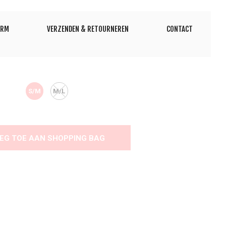
ORM
VERZENDEN & RETOURNEREN
CONTACT
S/M
M/L
EG TOE AAN SHOPPING BAG