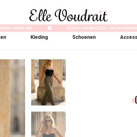
ING VANAF €80
VOOR 17:00 BESTELD? ZELFDE WERKD
ken
Kleding
Schoenen
Access