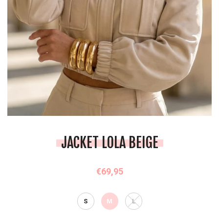
JACKET LOLA BEIGE
€69,95
S
M
L