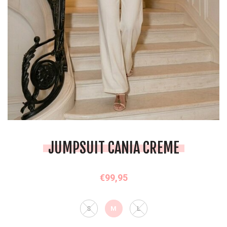
JUMPSUIT CANIA CREME
€99,95
S
M
L