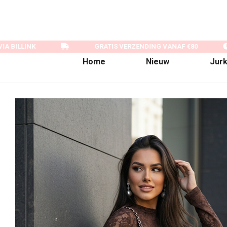
A BILLINK
GRATIS VERZENDING VANAF €80
Home
Nieuw
Jur