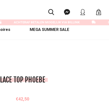
0
ACHTERAF BETALEN MOGELIJK VIA BILLINK
GR
oires
MEGA SUMMER SALE
LACE TOP PHOEBE
€42,50