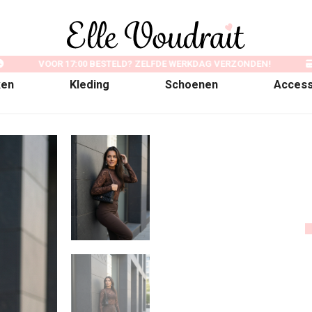
VOOR 17:00 BESTELD? ZELFDE WERKDAG VERZONDEN!
ken
Kleding
Schoenen
Access