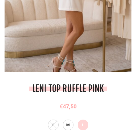
LENI TOP RUFFLE PINK
€47,50
S
M
L