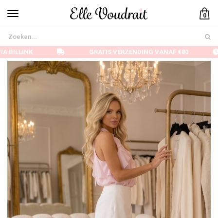
0
A BILLINK
GRATIS VERZENDING VANAF €80