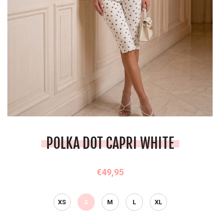
POLKA DOT CAPRI WHITE
€49,95
XS
S
M
L
XL