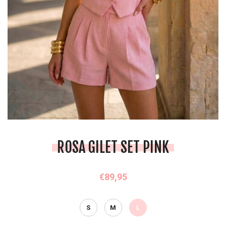
ROSA GILET SET PINK
€89,95
S
M
L