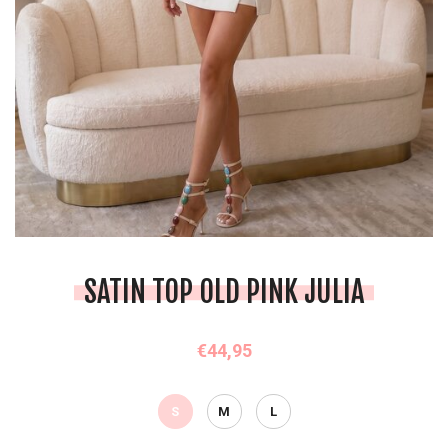
SATIN TOP OLD PINK JULIA
€44,95
S
M
L