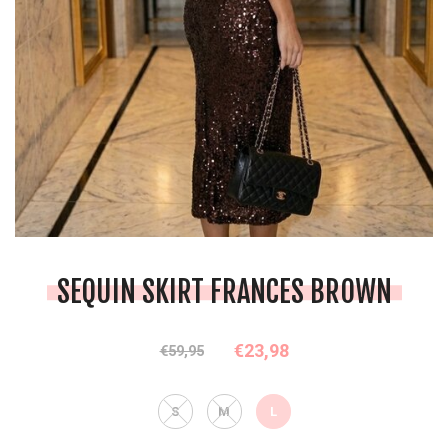
SEQUIN SKIRT FRANCES BROWN
€23,98
€59,95
S
M
L