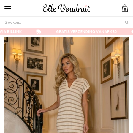
0
IA BILLINK
GRATIS VERZENDING VANAF €80