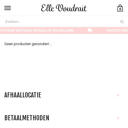
0
HTERAF BETALEN MOGELIJK VIA BILLINK
GRATIS VER
Geen producten gevonden!...
AFHAALLOCATIE
BETAALMETHODEN