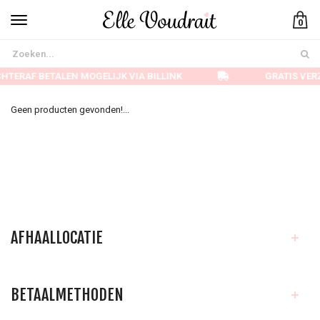
0
HTERAF BETALEN MOGELIJK VIA BILLINK
GRATIS VER
Geen producten gevonden!...
AFHAALLOCATIE
BETAALMETHODEN