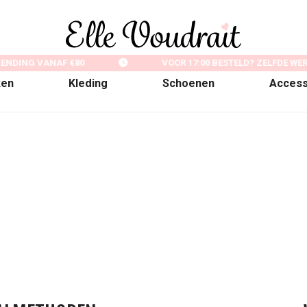
ENDING VANAF €80
VOOR 17:00 BESTELD? ZELFDE WE
ken
Kleding
Schoenen
Access