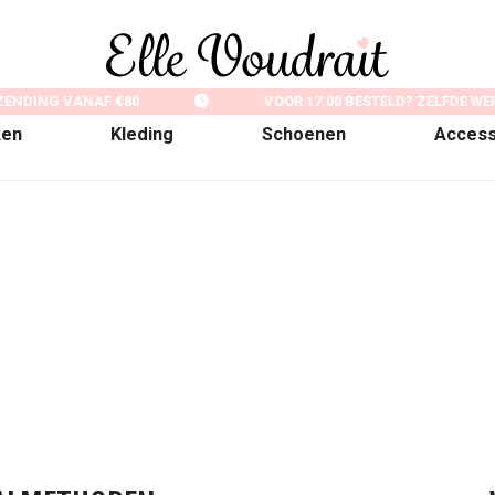
ZENDING VANAF €80
VOOR 17:00 BESTELD? ZELFDE W
ken
Kleding
Schoenen
Access