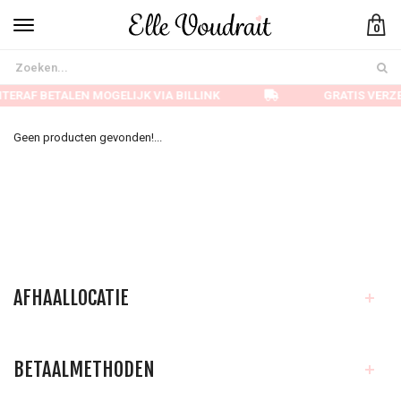
0
TERAF BETALEN MOGELIJK VIA BILLINK
GRATIS VERZ
Geen producten gevonden!...
AFHAALLOCATIE
BETAALMETHODEN