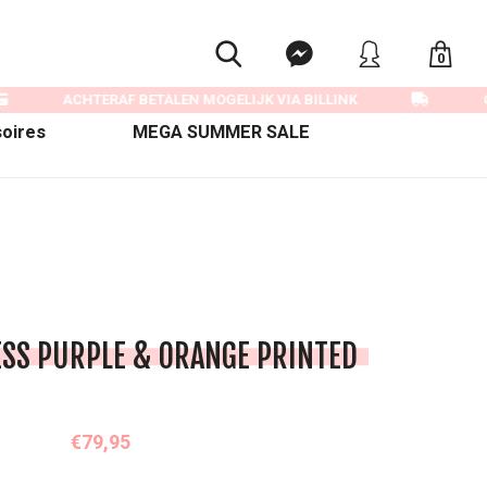
0
ACHTERAF BETALEN MOGELIJK VIA BILLINK
G
oires
MEGA SUMMER SALE
ESS PURPLE & ORANGE PRINTED
€79,95