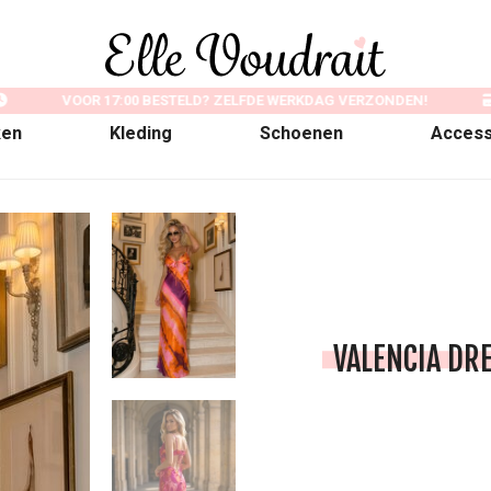
VOOR 17:00 BESTELD? ZELFDE WERKDAG VERZONDEN!
ken
Kleding
Schoenen
Access
VALENCIA DR