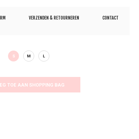
ORM
VERZENDEN & RETOURNEREN
CONTACT
S
M
L
EG TOE AAN SHOPPING BAG