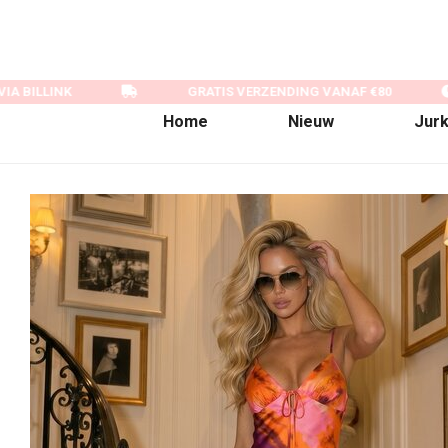
A BILLINK
GRATIS VERZENDING VANAF €80
Home
Nieuw
Jur