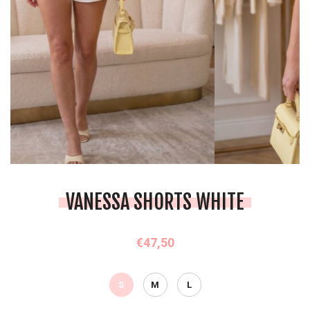
VANESSA SHORTS WHITE
€47,50
S
M
L