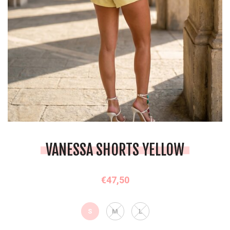
VANESSA SHORTS YELLOW
€47,50
S
M
L