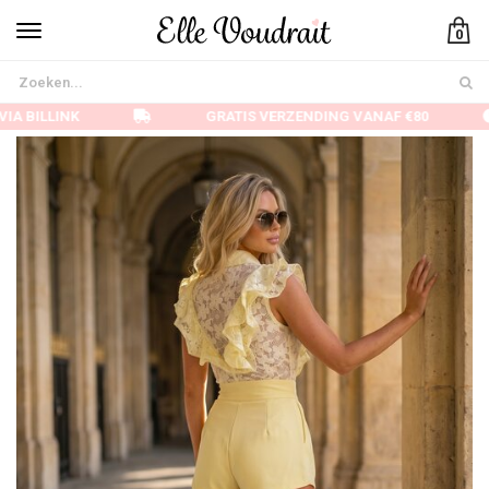
0
IA BILLINK
GRATIS VERZENDING VANAF €80