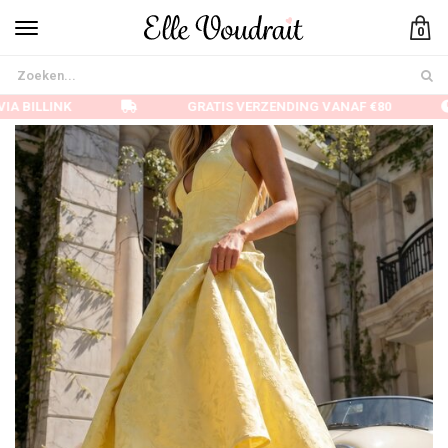
0
IA BILLINK
GRATIS VERZENDING VANAF €80