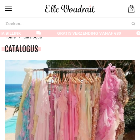
0
 BILLINK
GRATIS VERZENDING VANAF €80
Home
Catalogus
CATALOGUS