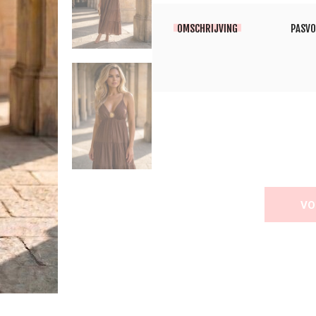
OMSCHRIJVING
PASV
VO