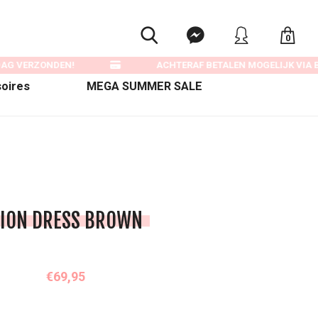
0
AG VERZONDEN!
ACHTERAF BETALEN MOGELIJK VIA BI
oires
MEGA SUMMER SALE
ION DRESS BROWN
€69,95