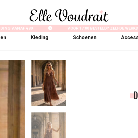
ING VANAF €80
VOOR 17:00 BESTELD? ZELFDE WERKD
ken
Kleding
Schoenen
Access
D