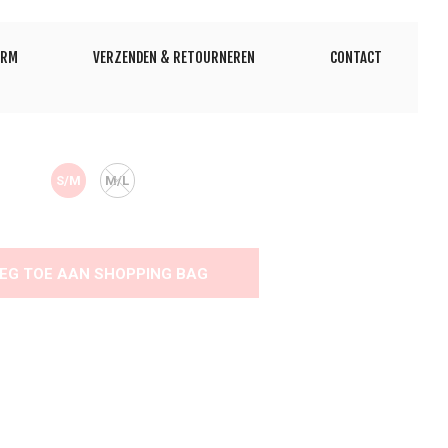
ORM
VERZENDEN & RETOURNEREN
CONTACT
S/M
M/L
EG TOE AAN SHOPPING BAG