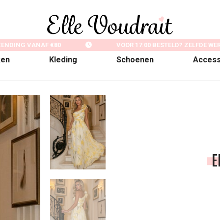
ENDING VANAF €80
VOOR 17:00 BESTELD? ZELFDE WE
ken
Kleding
Schoenen
Access
E