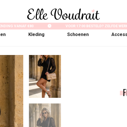
NDING VANAF €80
VOOR 17:00 BESTELD? ZELFDE WER
ken
Kleding
Schoenen
Access
F