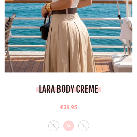
LARA BODY CREME
€39,95
S
M
L