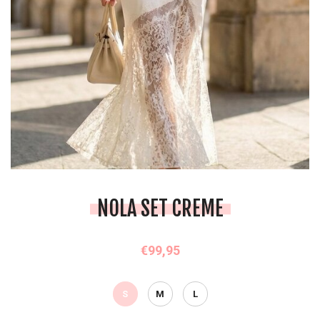
NOLA SET CREME
€99,95
S
M
L