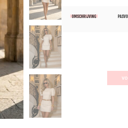
OMSCHRIJVING
PASV
VO