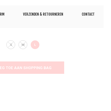
ORM
VERZENDEN & RETOURNEREN
CONTACT
S
M
L
EG TOE AAN SHOPPING BAG