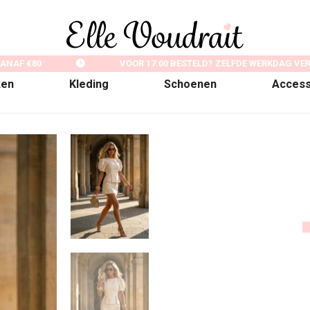
NAF €80
VOOR 17:00 BESTELD? ZELFDE WERKDAG VER
ken
Kleding
Schoenen
Access